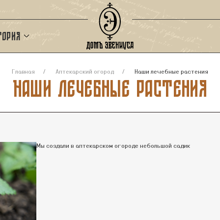
тория
Главная
Аптекарский огород
Наши лечебные растения
Наши лечебные растения
Мы создали в аптекарском огороде небольшой садик