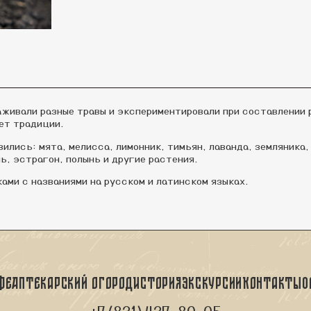
аживали разные травы и экспериментировали при составлении 
ает традиции.
вились:
мята, мелисса, лимонник, тимьян, лаванда, земляника,
нь, эстрагон, полынь и другие растения.
ами с названиями на русском и латинском языках.
фе
Аптекарский огород
История
Экскурсии
Контакты
О