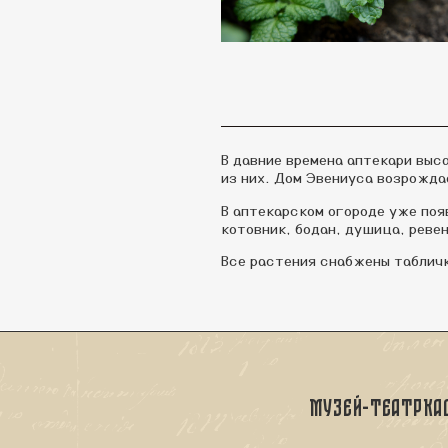
В давние времена аптекари выс
из них. Дом Эвениуса возрожд
В аптекарском огороде уже поя
котовник, бодан, душица, реве
Все растения снабжены табличк
Музей-театр
Ка