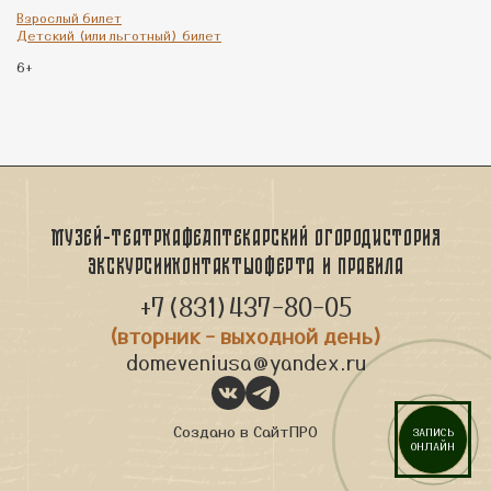
Взрослый билет
Детский (или льготный) билет
6+
Музей-театр
Кафе
Аптекарский огород
История
Экскурсии
Контакты
Оферта и правила
+7(831)437-80-05
(вторник - выходной день)
domeveniusa@yandex.ru
Создано в
СайтПРО
ЗАПИСЬ
ОНЛАЙН