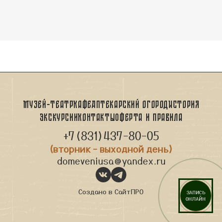
Музей-театр
Кафе
Аптекарский огород
История
Экскурсии
Контакты
Оферта и правила
+7(831)437-80-05
(вторник - выходной день)
domeveniusa@yandex.ru
Создано в
СайтПРО
ЗАПИСЬ
ОНЛАЙН