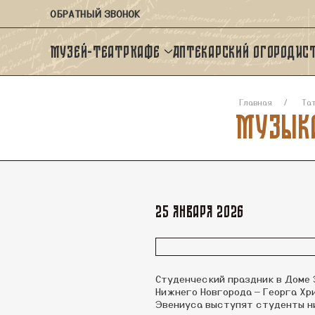
ОБРАТНЫЙ ЗВОНОК
Музей-театр
Кафе
Аптекарский огород
Ис
Главная
Тат
Музыка
25 января 2026
Студенческий праздник в Доме 
Нижнего Новгорода — Георга Хр
Эвениуса выступят студенты ни