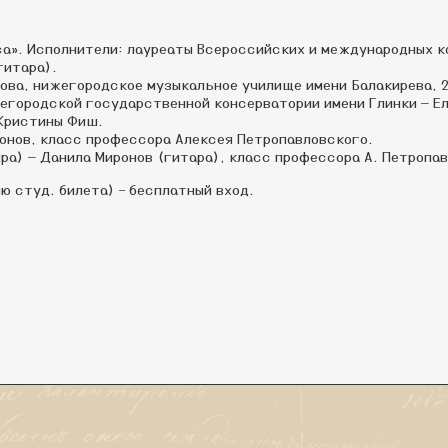
са». Исполнители: лауреаты Всероссийских и международных к
гитара).
ова, нижегородское музыкальное училище имени Балакирева, 2 
егородской государственной консерватории имени Глинки — Ел
 Кристины Фиш.
онов, класс профессора Алексея Петропавловского.
а) — Данила Миронов (гитара), класс профессора А. Петропа
ю студ. билета) – бесплатный вход.