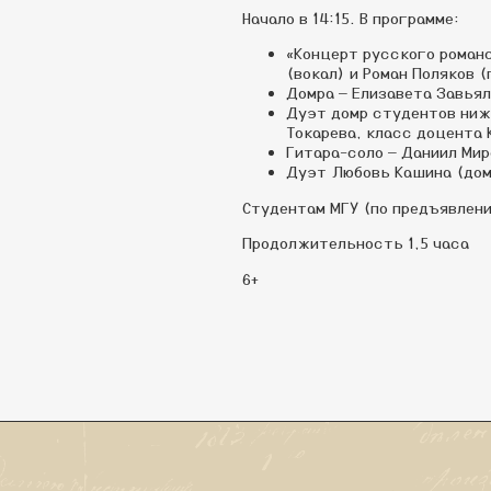
Начало в 14:15. В программе:
«Концерт русского роман
(вокал) и Роман Поляков (
Домра — Елизавета Завьял
Дуэт домр студентов ниж
Токарева, класс доцента
Гитара-соло — Даниил Мир
Дуэт Любовь Кашина (домр
Студентам МГУ (по предъявлени
Продолжительность 1,5 часа
6+